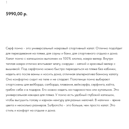
1
5990,00
р.
Заказать!
Серф пончо - это универсальный махровый спортивный халат. Отлично подойдет
для переодевания на пляже, для сауны и бани, для спортивного отдыха и дома.
Халат пончо с капюшоном выполнен из 100% хлопка, махра-велюр. Внутри
теплая махра отлично впитывает влагу, снаружи - мягкий и красивый велюр с
вышивкой. Под серфпончо можно быстро переодеться на пляже без кабинки,
надеть его после ванны и носить дома, отличная альтернатива банному халату.
Оно комфортно сидит на теле и не спадает. Полотенце пончо выбирают
спортсмены для вейборда, сапборда, плавания, вейксерфа, серфинга, кайта,
гребли себе и в подарок. Его можно надеть на гидрокостюм или купальник. Это
универсальная накидка для пляжа. У пончо есть удобный глубокий капюшон,
чтобы высушить голову и карман-кенгуру для разных мелочей. В наличии - яркие
цвета и несколько размеров. Surfponcho - это больше, чем просто халат. Это
стиль и комфорт на отдыхе и дома.