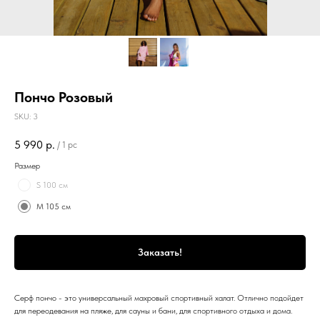
Пончо Розовый
SKU:
3
5 990
р.
/
1 pc
Размер
S 100 см
M 105 см
Заказать!
Серф пончо - это универсальный махровый спортивный халат. Отлично подойдет
для переодевания на пляже, для сауны и бани, для спортивного отдыха и дома.