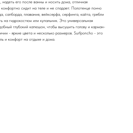
, надеть его после ванны и носить дома, отличная
 комфортно сидит на теле и не спадает. Полотенце пончо
, сапборда, плавания, вейксерфа, серфинга, кайта, гребли
ть на гидрокостюм или купальник. Это универсальная
удобный глубокий капюшон, чтобы высушить голову и карман-
ичии - яркие цвета и несколько размеров. Surfponcho - это
иль и комфорт на отдыхе и дома.