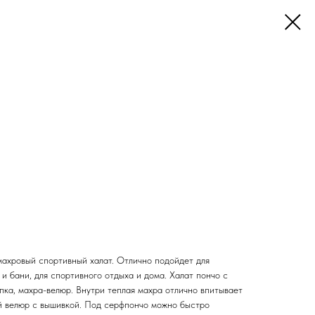
махровый спортивный халат. Отлично подойдет для
 и бани, для спортивного отдыха и дома. Халат пончо с
ка, махра-велюр. Внутри теплая махра отлично впитывает
ый велюр с вышивкой. Под серфпончо можно быстро