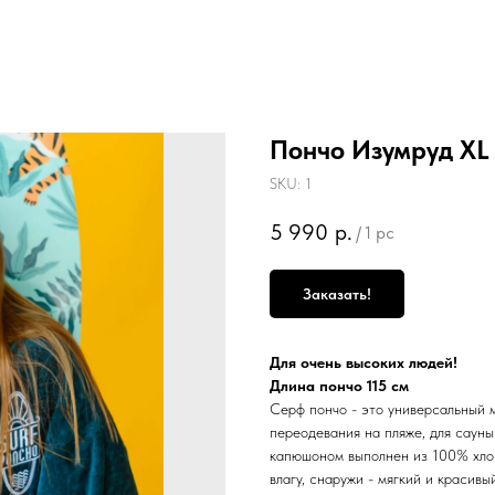
Пончо Изумруд XL
SKU:
1
5 990
р.
/
1 pc
Заказать!
Для очень высоких людей!
Длина пончо 115 см
Серф пончо - это универсальный 
переодевания на пляже, для сауны
капюшоном выполнен из 100% хлоп
влагу, снаружи - мягкий и красив